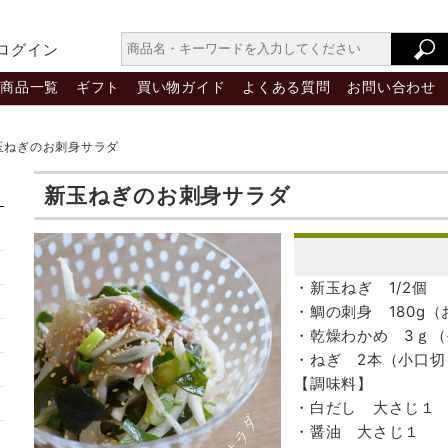
ログイン
商品一覧
ギフト
買い物ガイド
よくある質問
お問い合わせ
玉ねぎのお刺身サラダ
新玉ねぎのお刺身サラダ
・新玉ねぎ 1/2個
・鯛の刺身 180g
・乾燥わかめ 3ｇ（
・ねぎ 2本（小口切
【調味料】
・白だし 大さじ１
・醤油 大さじ１