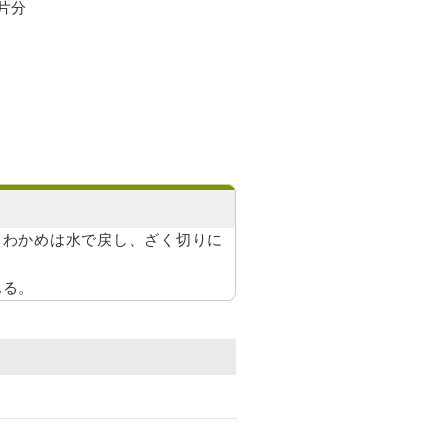
片分
１
。わかめは水で戻し、ざく切りに
ふる。