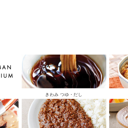
きわみ つゆ・だし