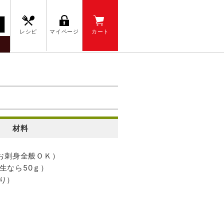
レシピ
マイページ
カート
材料
（お刺身全般ＯＫ）
生なら50ｇ）
り）