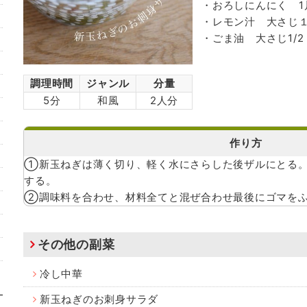
・おろしにんにく 1
・レモン汁 大さじ
・ごま油 大さじ1/2
調理時間
ジャンル
分量
5分
和風
2人分
作り方
①新玉ねぎは薄く切り、軽く水にさらした後ザルにとる
する。
②調味料を合わせ、材料全てと混ぜ合わせ最後にゴマを
その他の副菜
冷し中華
新玉ねぎのお刺身サラダ